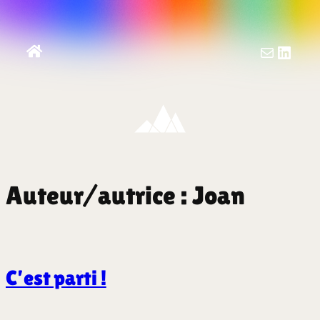
Aller
au
contenu
Mail
Linke
Auteur/autrice :
Joan
C’est parti !